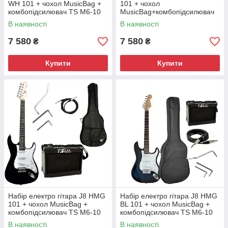
WH 101 + чохол MusicBag +
101 + чохол
комбопідсилювач TS M6-10
MusicBag+комбопідсилювач
10W
TS M6-10 10W
В наявності
В наявності
7 580
7 580
₴
₴
Купити
Купити
Набір електро гітара J8 HMG
Набір електро гітара J8 HMG
101 + чохол MusicBag +
BL 101 + чохол MusicBag +
комбопідсилювач TS M6-10
комбопідсилювач TS M6-10
10W
10W
В наявності
В наявності