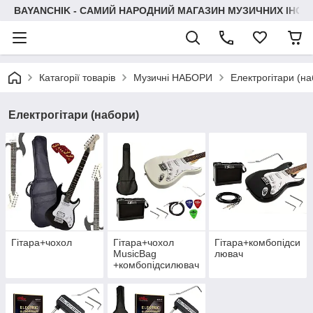
BAYANCHIK - САМИЙ НАРОДНИЙ МАГАЗИН МУЗИЧНИХ ІНСТ
Катагорії товарів
Музичні НАБОРИ
Електрогітари (н
Електрогітари (набори)
Гітара+чохол
Гітара+чохол
Гітара+комбопідси
MusicBag
лювач
+комбопідсилювач