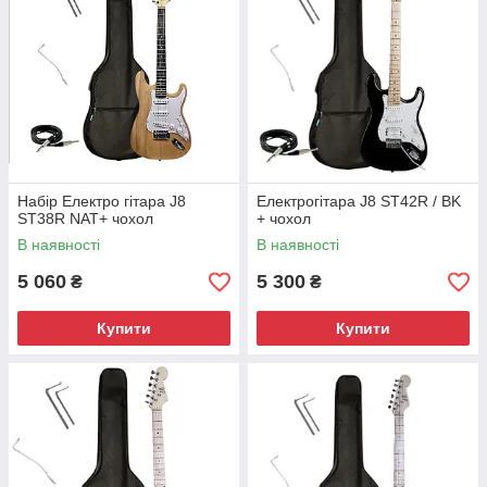
Набір Електро гітара J8
Електрогітара J8 ST42R / BK
ST38R NAT+ чохол
+ чохол
В наявності
В наявності
5 060
5 300
₴
₴
Купити
Купити