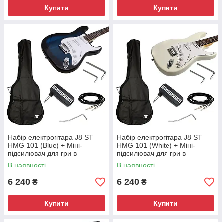
Купити
Купити
Набір електрогітара J8 ST
Набір електрогітара J8 ST
HMG 101 (Blue) + Міні-
HMG 101 (White) + Міні-
підсилювач для гри в
підсилювач для гри в
навушниках Joyo JA-03 Lead
навушниках Joyo JA-03 Lead
В наявності
В наявності
+ Чохол HA-EG41A
+ Чохол HA-EG41A
6 240
6 240
₴
₴
Купити
Купити