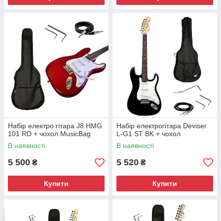
Набір електро гітара J8 HMG
Набір електрогітара Deviser
101 RD + чохол MusicBag
L-G1 ST BK + чохол
В наявності
В наявності
5 500
5 520
₴
₴
Купити
Купити