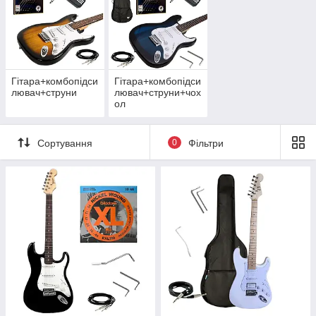
Гітара+комбопідси
Гітара+комбопідси
лювач+струни
лювач+струни+чох
ол
Сортування
0
Фільтри