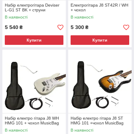
Набір електрогітара Deviser
Електрогітара J8 ST42R / WH
L-G1 ST BK + струни
+ чохол
В наявності
В наявності
5 540
5 300
₴
₴
Купити
Купити
Набір електро гітара J8 WH
Набір електро гітара J8 ST
HMG 101 + чохол MusicBag
HMG 101 +чохол MusicBag
В наявності
В наявності