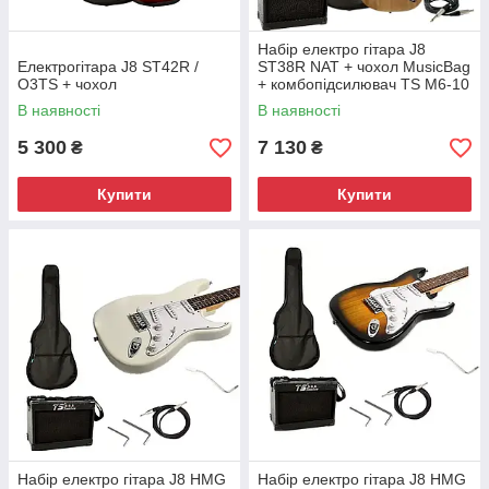
Набір електро гітара J8
Електрогітара J8 ST42R /
ST38R NAT + чохол MusicBag
O3TS + чохол
+ комбопідсилювач TS M6-10
10W
В наявності
В наявності
5 300
7 130
₴
₴
Купити
Купити
Набір електро гітара J8 HMG
Набір електро гітара J8 HMG