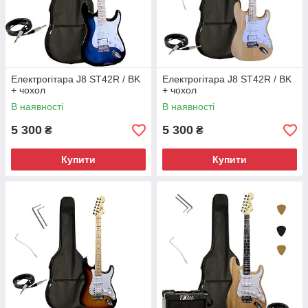
Електрогітара J8 ST42R / BK
Електрогітара J8 ST42R / BK
+ чохол
+ чохол
В наявності
В наявності
5 300
5 300
₴
₴
Купити
Купити