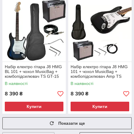
Набір електро гітара J8 HMG
Набір електро гітара J8 HMG
BL 101 + чохол MusicBag +
101 + чохол MusicBag +
комбопідсилювач TS GT-15
комбопідсилювач Amp TS
15W
GT-15 15W
В наявності
В наявності
8 390
8 390
₴
₴
Купити
Купити
Показати ще