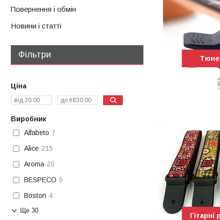
Повернення і обмін
Новини і статті
Фільтри
Тюне
Ціна
Виробник
Alfabeto
7
Alice
215
Aroma
20
BESPECO
6
Boston
4
Ще 30
Гітарні 