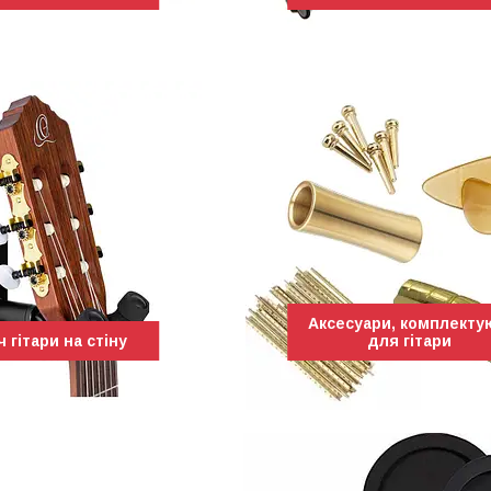
Аксесуари, комплекту
 гітари на стіну
для гітари