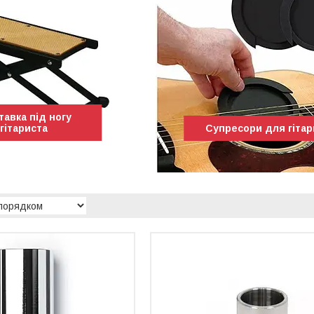
тавка під ногу
гітариста
Супресори для гітар