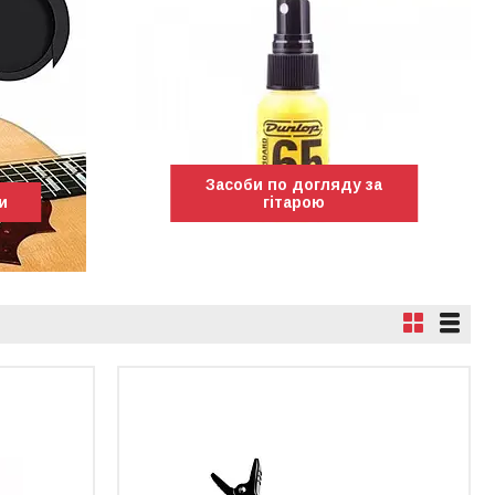
Засоби по догляду за
и
гітарою