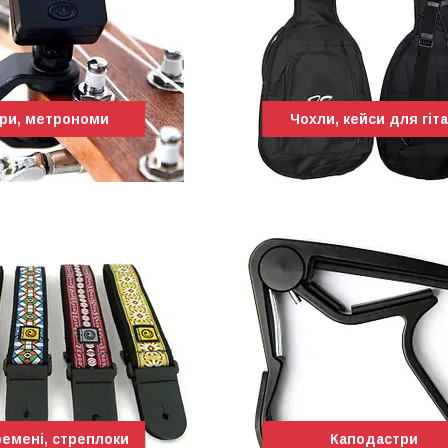
ри, метрономи
Чохли, кейси для гіт
ремені, стреплоки
Каподастри