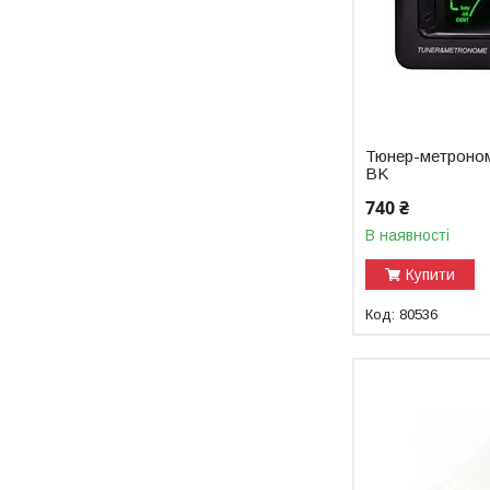
Тюнер-метроно
BK
740 ₴
В наявності
Купити
80536