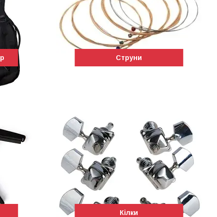
ар
Струни
Кілки