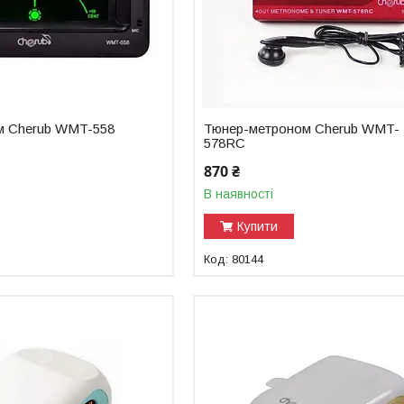
м Cherub WMT-558
Тюнер-метроном Cherub WMT-
578RC
870 ₴
В наявності
Купити
80144