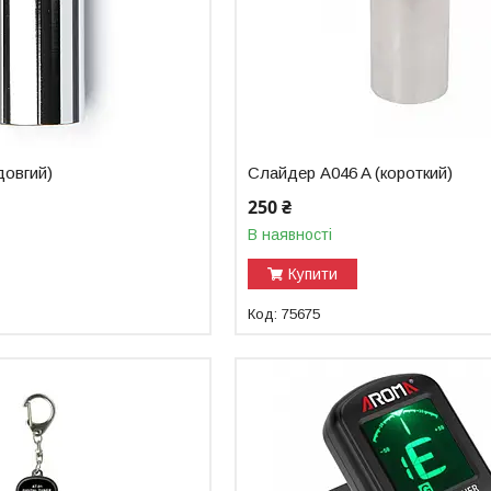
довгий)
Слайдер A046 A (короткий)
250 ₴
В наявності
Купити
75675