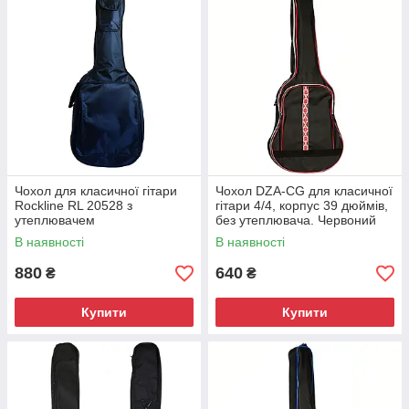
Чохол для класичної гітари
Чохол DZA-CG для класичної
Rockline RL 20528 з
гітари 4/4, корпус 39 дюймів,
утеплювачем
без утеплювача. Червоний
орнамент
В наявності
В наявності
880
640
₴
₴
Купити
Купити