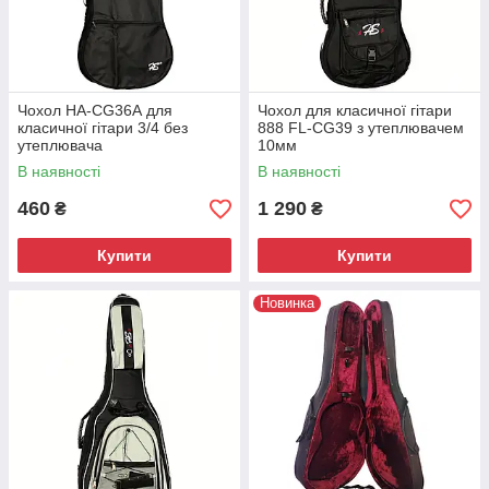
Чохол HA-CG36А для
Чохол для класичної гітари
класичної гітари 3/4 без
888 FL-CG39 з утеплювачем
утеплювача
10мм
В наявності
В наявності
460
1 290
₴
₴
Купити
Купити
Новинка