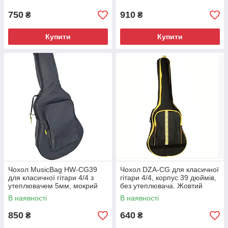
750
910
₴
₴
Купити
Купити
Чохол MusicBag HW-CG39
Чохол DZA-CG для класичної
для класичної гітари 4/4 з
гітари 4/4, корпус 39 дюймів,
утеплювачем 5мм, мокрий
без утеплювача. Жовтий
асфальт
орнамент
В наявності
В наявності
850
640
₴
₴