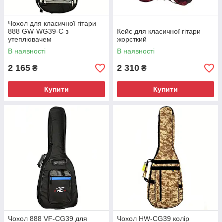
Чохол для класичної гітари
888 GW-WG39-C з
Кейс для класичної гітари
утеплювачем
жорсткий
В наявності
В наявності
2 165
2 310
₴
₴
Купити
Купити
Чохол 888 VF-СG39 для
Чохол HW-CG39 колір