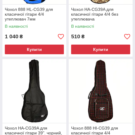
Чохол 888 HL-CG39 для
Чохол HA-CG39A для
класичної гітари 4/4
класичної гітари 4/4 без
утеплювач 7мм
утеплювача
В наявності
В наявності
1 040
510
₴
₴
Купити
Купити
Чохол HA-CG39A для
Чохол 888 HI-CG39 для
класичної гітари 39". чорний,
класичної гітари 4/4